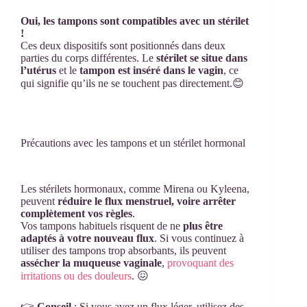
Oui, les tampons sont compatibles avec un stérilet
!
Ces deux dispositifs sont positionnés dans deux
parties du corps différentes. Le
stérilet se situe dans
l’utérus
et le
tampon est inséré dans le vagin
, ce
qui signifie qu’ils ne se touchent pas directement.😊
Précautions avec les tampons et un stérilet hormonal
Les stérilets hormonaux, comme Mirena ou Kyleena,
peuvent
réduire le flux menstruel, voire arrêter
complètement vos règles
.
Vos tampons habituels risquent de ne
plus être
adaptés à votre nouveau flux
. Si vous continuez à
utiliser des tampons trop absorbants, ils peuvent
assécher la muqueuse vaginale
,
provoquant des
irritations ou des douleurs
. 😖
👉
Conseil
: Si vous avez un flux léger, utilisez des