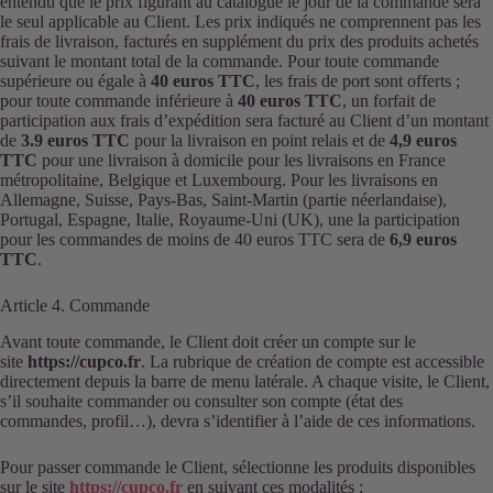
entendu que le prix figurant au catalogue le jour de la commande sera
le seul applicable au Client. Les prix indiqués ne comprennent pas les
frais de livraison, facturés en supplément du prix des produits achetés
suivant le montant total de la commande. Pour toute commande
supérieure ou égale à
40 euros TTC
, les frais de port sont offerts ;
pour toute commande inférieure à
40 euros TTC
, un forfait de
participation aux frais d’expédition sera facturé au Client d’un montant
de
3.9 euros TTC
pour la livraison en point relais et de
4,9 euros
TTC
pour une livraison à domicile pour les livraisons en France
métropolitaine, Belgique et Luxembourg. Pour les livraisons en
Allemagne, Suisse, Pays-Bas, Saint-Martin (partie néerlandaise),
Portugal, Espagne, Italie, Royaume-Uni (UK), une la participation
pour les commandes de moins de 40 euros TTC sera de
6,9 euros
TTC
.
Article 4. Commande
Avant toute commande, le Client doit créer un compte sur le
site
https://cupco.fr
. La rubrique de création de compte est accessible
directement depuis la barre de menu latérale. A chaque visite, le Client,
s’il souhaite commander ou consulter son compte (état des
commandes, profil…), devra s’identifier à l’aide de ces informations.
Pour passer commande le Client, sélectionne les produits disponibles
sur le site
https://cupco.fr
en suivant ces modalités :