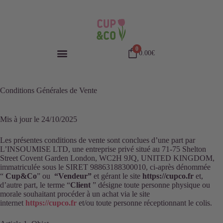
0
0.00
€
Conditions Générales de Vente
Mis à jour le 24/10/2025
Les présentes conditions de vente sont conclues d’une part par
L’INSOUMISE LTD, une entreprise privé situé au 71-75 Shelton
Street Covent Garden London, WC2H 9JQ, UNITED KINGDOM,
immatriculée sous le SIRET 98863188300010, ci-après dénommée
“
Cup&Co
” ou
“Vendeur”
et gérant le site
https://cupco.fr
et,
d’autre part, le terme “
Client
” désigne toute personne physique ou
morale souhaitant procéder à un achat via le site
internet
https://cupco.fr
et/ou toute personne réceptionnant le colis.