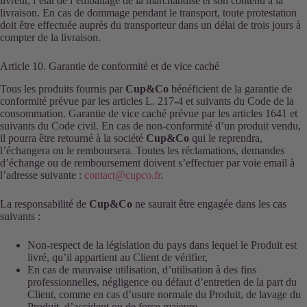
livreur, l’état de l’emballage de la marchandise et son contenu à la
livraison. En cas de dommage pendant le transport, toute protestation
doit être effectuée auprès du transporteur dans un délai de trois jours à
compter de la livraison.
Article 10. Garantie de conformité et de vice caché
Tous les produits fournis par
Cup&Co
bénéficient de la garantie de
conformité prévue par les articles L. 217-4 et suivants du Code de la
consommation. Garantie de vice caché prévue par les articles 1641 et
suivants du Code civil. En cas de non-conformité d’un produit vendu,
il pourra être retourné à la société
Cup&Co
qui le reprendra,
l’échangera ou le remboursera. Toutes les réclamations, demandes
d’échange ou de remboursement doivent s’effectuer par voie email à
l’adresse suivante :
contact@cupco.fr
.
La responsabilité de
Cup&Co
ne saurait être engagée dans les cas
suivants :
Non-respect de la législation du pays dans lequel le Produit est
livré, qu’il appartient au Client de vérifier,
En cas de mauvaise utilisation, d’utilisation à des fins
professionnelles, négligence ou défaut d’entretien de la part du
Client, comme en cas d’usure normale du Produit, de lavage du
Produit, d’accident ou de force majeure.