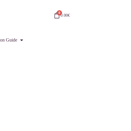
0
0.00
€
on Guide