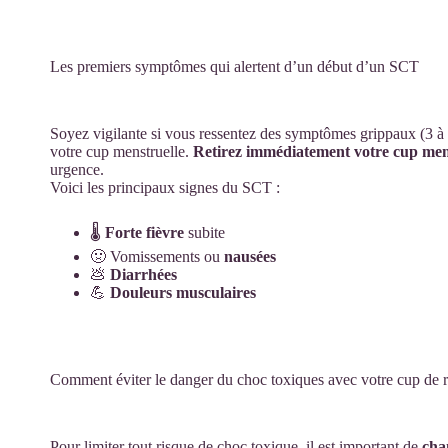
Les premiers symptômes qui alertent d’un début d’un SCT
Soyez vigilante si vous ressentez des symptômes grippaux (3 à 5
votre cup menstruelle.
Retirez immédiatement votre cup men
urgence.
Voici les principaux signes du SCT :
🌡️
Forte fièvre
subite
🤢 Vomissements ou
nausées
💩
Diarrhées
💪
Douleurs musculaires
Comment éviter le danger du choc toxiques avec votre cup de r
Pour limiter tout risque de choc toxique, il est important de
cha